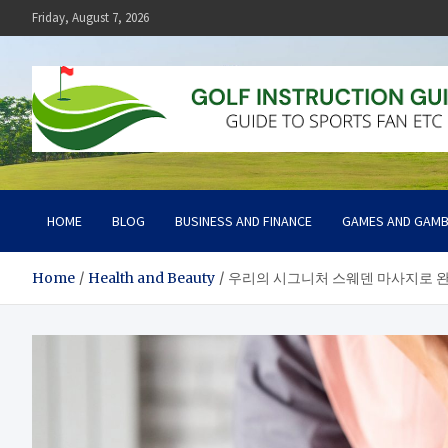
Skip
Friday, August 7, 2026
to
content
Golf Instruction Guide
Guide to Sports Fan Etc
HOME
BLOG
BUSINESS AND FINANCE
GAMES AND GAMB
Home
Health and Beauty
우리의 시그니처 스웨덴 마사지로 