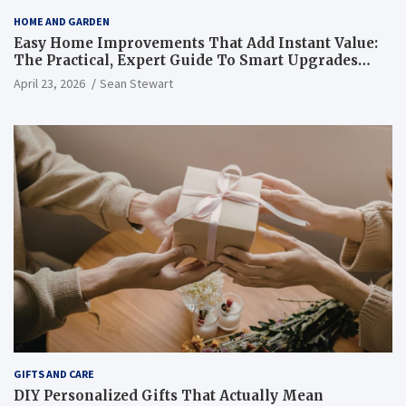
HOME AND GARDEN
Easy Home Improvements That Add Instant Value:
The Practical, Expert Guide To Smart Upgrades
That Are Worth Every Single Dollar You Spend
April 23, 2026
Sean Stewart
GIFTS AND CARE
DIY Personalized Gifts That Actually Mean