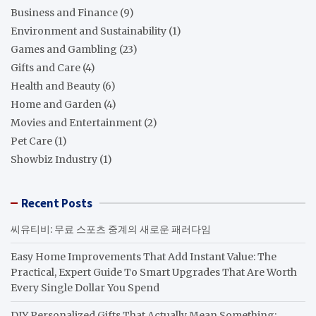
Business and Finance
(9)
Environment and Sustainability
(1)
Games and Gambling
(23)
Gifts and Care
(4)
Health and Beauty
(6)
Home and Garden
(4)
Movies and Entertainment
(2)
Pet Care
(1)
Showbiz Industry
(1)
Recent Posts
씨유티비: 무료 스포츠 중계의 새로운 패러다임
Easy Home Improvements That Add Instant Value: The
Practical, Expert Guide To Smart Upgrades That Are Worth
Every Single Dollar You Spend
DIY Personalized Gifts That Actually Mean Something: