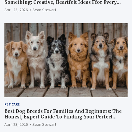
Something: Creative, Heartfelt Ideas Ffor Every
Occasion And Every Person You Love
April 23, 2026
Sean Stewart
PET CARE
Best Dog Breeds For Families And Beginners: The
Honest, Expert Guide To Finding Your Perfect
Canine Match
April 23, 2026
Sean Stewart